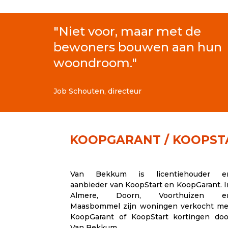
"Niet voor, maar met de
bewoners bouwen aan hun
woondroom."
Job Schouten, directeur
KOOPGARANT / KOOPST
Van Bekkum is licentiehouder e
aanbieder van KoopStart en KoopGarant. I
Almere, Doorn, Voorthuizen e
Maasbommel zijn woningen verkocht me
KoopGarant of KoopStart kortingen doo
Van Bekkum.