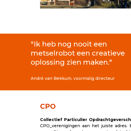
"Ik heb nog nooit een
metselrobot een creatieve
oplossing zien maken."
André van Bekkum, voormalig directeur
CPO
Collectief Particulier Opdrachtgeversch
CPO_verenigingen aan het juiste adres.