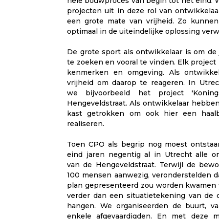
hele bouwproces van begin tot het eind. 
projecten uit in deze rol van ontwikkelaa
een grote mate van vrijheid. Zo kunnen
optimaal in de uiteindelijke oplossing ver
De grote sport als ontwikkelaar is om de 
te zoeken en vooral te vinden. Elk project 
kenmerken en omgeving. Als ontwikke
vrijheid om daarop te reageren. In Utrec
we bijvoorbeeld het project 'Koning
Hengeveldstraat. Als ontwikkelaar hebben
kast getrokken om ook hier een haalb
realiseren.
Toen CPO als begrip nog moest ontstaan
eind jaren negentig al in Utrecht alle
van de Hengeveldstraat. Terwijl de bewo
100 mensen aanwezig, veronderstelden da
plan gepresenteerd zou worden kwamen w
verder dan een situatietekening van de
hangen. We organiseerden de buurt, van
enkele afgevaardigden. En met deze m