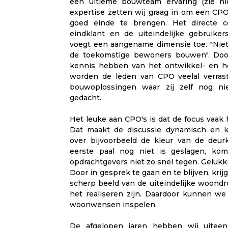
een ultieme bouwteam ervaring (zie hi
expertise zetten wij graag in om een CPO
goed einde te brengen. Het directe 
eindklant en de uiteindelijke gebruike
voegt een aangename dimensie toe. "Nie
de toekomstige bewoners bouwen". Door
kennis hebben van het ontwikkel- en h
worden de leden van CPO veelal verrast
bouwoplossingen waar zij zelf nog n
gedacht.
Het leuke aan CPO's is dat de focus vaak h
Dat maakt de discussie dynamisch en le
over bijvoorbeeld de kleur van de deurkl
eerste paal nog niet is geslagen, kom
opdrachtgevers niet zo snel tegen. Gelukki
Door in gesprek te gaan en te blijven, kri
scherp beeld van de uiteindelijke woond
het realiseren zijn. Daardoor kunnen we 
woonwensen inspelen.
De afgelopen jaren hebben wij uitee